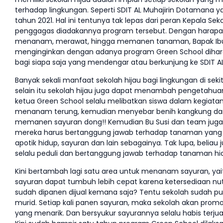
terhadap lingkungan. Seperti SDIT AL Muhajirin Dotamana
tahun 2021. Hal ini tentunya tak lepas dari peran Kepala Seko
penggagas diadakannya program tersebut. Dengan harapan 
menanam, merawat, hingga memanen tanaman, Bapak Ibu guru
menginginkan dengan adanya program Green School dihara
bagi siapa saja yang mendengar atau berkunjung ke SDIT A
Banyak sekali manfaat sekolah hijau bagi lingkungan di sek
selain itu sekolah hijau juga dapat menambah pengetahuan ba
ketua Green School selalu melibatkan siswa dalam kegiatan
menanam terung, kemudian menyebar benih kangkung dan b
memanen sayuran dong!! Kemudian Bu Susi dan team juga 
mereka harus bertanggung jawab terhadap tanaman yang m
apotik hidup, sayuran dan lain sebagainya. Tak lupa, beliau
selalu peduli dan bertanggung jawab terhadap tanaman hia
Kini bertambah lagi satu area untuk menanam sayuran, ya
sayuran dapat tumbuh lebih cepat karena ketersediaan nut
sudah dipanen dijual kemana saja? Tentu sekolah sudah pun
murid. Setiap kali panen sayuran, maka sekolah akan promo
yang menarik. Dan bersyukur sayurannya selalu habis terjual