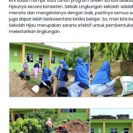
Kini sudah hampir satu tahun program Green School dilaks
hijaunya secara konsisten. Sebab Lingkungan sekolah adalah 
menata dan mengelolanya dengan baik, pastinya semua w
juga dapat lebih berkosentarsi ketika belajar. So, mari ki
Sekolah Hijau merupakan sarana efektif untuk pembentukan
melestarikan lingkungan.