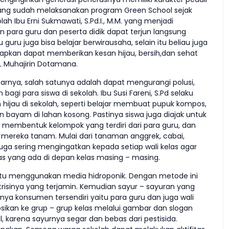
 yang sudah melaksanakan program Green School sejak
lah Ibu Erni Sukmawati, S.Pd.I., M.M. yang menjadi
para guru dan peserta didik dapat terjun langsung
 juga bisa belajar berwirausaha, selain itu beliau juga
pkan dapat memberikan kesan hijau, bersih,dan sehat
L Muhajirin Dotamana.
itarnya, salah satunya adalah dapat mengurangi polusi,
gi para siswa di sekolah. Ibu Susi Fareni, S.Pd selaku
 hijau di sekolah, seperti belajar membuat pupuk kompos,
ayam di lahan kosong. Pastinya siswa juga diajak untuk
membentuk kelompok yang terdiri dari para guru, dan
ereka tanam. Mulai dari tanaman anggrek, cabai,
 juga sering mengingatkan kepada setiap wali kelas agar
s yang ada di depan kelas masing – masing.
itu menggunakan media hidroponik. Dengan metode ini
risinya yang terjamin. Kemudian sayur – sayuran yang
ya konsumen tersendiri yaitu para guru dan juga wali
sikan ke grup – grup kelas melalui gambar dan slogan
, karena sayurnya segar dan bebas dari pestisida.