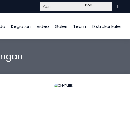
Mendidik dengan hati, InsyaAllah berkah.
da
Kegiatan
Video
Galeri
Team
Ekstrakurikuler
ungan