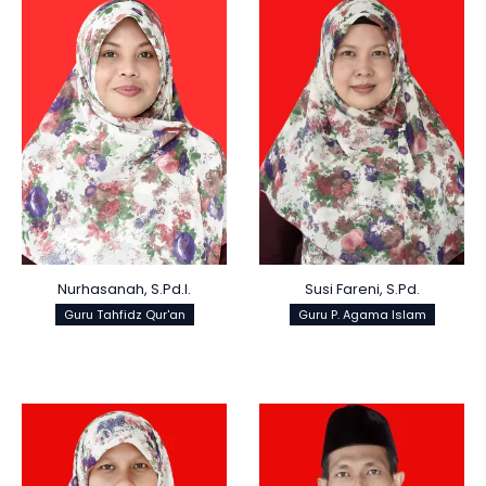
Nurhasanah, S.Pd.I.
Susi Fareni, S.Pd.
Guru Tahfidz Qur'an
Guru P. Agama Islam