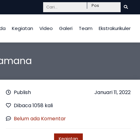
Mendidik dengan hati, InsyaAllah berkah.
da
Kegiatan
Video
Galeri
Team
Ekstrakurikuler
otamana
Publish
Januari 11, 2022
Dibaca 1058 kali
Belum ada Komentar
Kegiatan