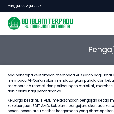
Minggu, 09 Agu 2026
Pengaj
Ada beberapa keutamaan membaca Al-Qur’an bagi umat mus
membaca Al-Qur’an akan mendatangkan pahala dan kebaika
memperoleh rahmat dan perlindungan malaikat, memberi sy
dan celaka bagi pembacanya.
Keluarga besar SDIT AMD melaksanakan pengajian setiap mi
kekeluargaan SDIT AMD. Sebelum pengajian, akan ada kult
pesan-pesan atau nasihat keagamaan yang disamapaikan 