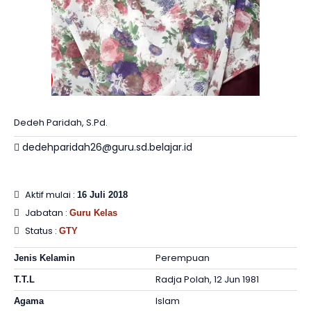
Dedeh Paridah, S.Pd.
dedehparidah26@guru.sd.belajar.id
Aktif mulai :
16 Juli 2018
Jabatan :
Guru Kelas
Status :
GTY
Perempuan
Jenis Kelamin
Radja Polah, 12 Jun 1981
T.T.L
Islam
Agama