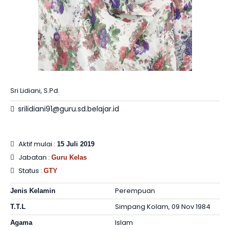
Sri Lidiani, S.Pd.
srilidiani91@guru.sd.belajar.id
Aktif mulai :
15 Juli 2019
Jabatan :
Guru Kelas
Status :
GTY
Perempuan
Jenis Kelamin
Simpang Kolam, 09 Nov 1984
T.T.L
Islam
Agama