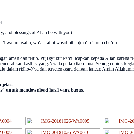
n 4
 4
, and blessings of Allah be with you)
ya’i wal mursalin, wa’ala alihi wasohbihi ajma’in ‘amma ba’du.
engan aman dan tertib. Puji syukur kami ucapkan kepada Allah karena
 mencurahkan kasih sayang-Nya kepada kita semua, Semoga untuk kegiat
elalu dalam ridho-Nya dan terselenggara dengan lancar. Amiin Allahum
jelas.
As” untuk mendownload hasil yang bagus.