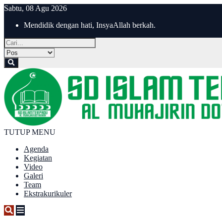
Sabtu, 08 Agu 2026
Mendidik dengan hati, InsyaAllah berkah.
TUTUP MENU
Agenda
Kegiatan
Video
Galeri
Team
Ekstrakurikuler