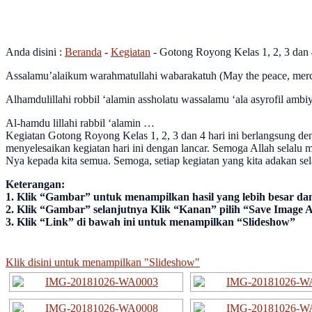
Gotong Royong Kelas 1, 2, 3 da
Anda disini :
Beranda
-
Kegiatan
-
Gotong Royong Kelas 1, 2, 3 dan
Assalamu’alaikum warahmatullahi wabarakatuh (May the peace, mercy
Alhamdulillahi robbil ‘alamin assholatu wassalamu ‘ala asyrofil ambi
Al-hamdu lillahi rabbil ‘alamin …
Kegiatan Gotong Royong Kelas 1, 2, 3 dan 4 hari ini berlangsung d
menyelesaikan kegiatan hari ini dengan lancar. Semoga Allah selalu
Nya kepada kita semua. Semoga, setiap kegiatan yang kita adakan s
Keterangan:
1. Klik “Gambar” untuk menampilkan hasil yang lebih besar dan 
2. Klik “Gambar” selanjutnya Klik “Kanan” pilih “Save Image 
3. Klik “Link” di bawah ini untuk menampilkan “Slideshow”
Klik disini untuk menampilkan "Slideshow"