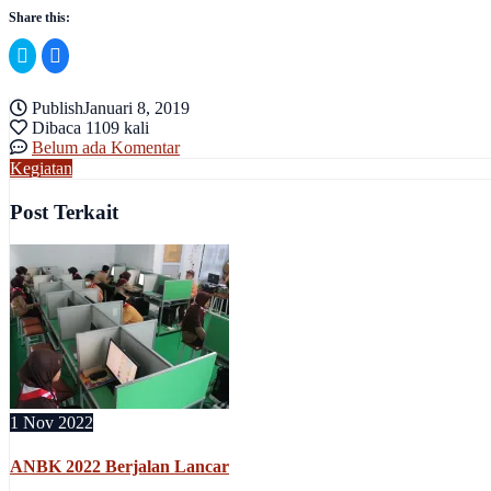
Share this:
Klik
Klik
untuk
untuk
berbagi
membagikan
pada
di
Twitter(Membuka
Facebook(Membuka
Publish
Januari 8, 2019
di
di
Dibaca 1109 kali
jendela
jendela
yang
yang
Belum ada Komentar
baru)
baru)
Kegiatan
Post Terkait
1 Nov 2022
ANBK 2022 Berjalan Lancar