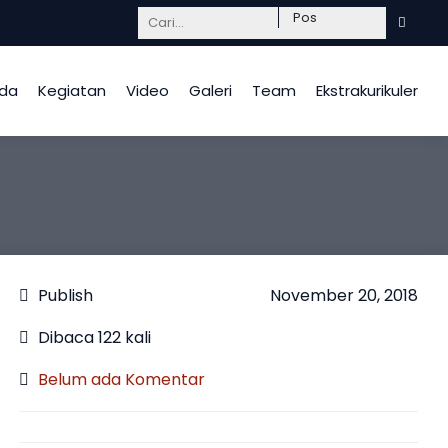
Mendidik dengan hati, InsyaAllah berkah.
da
Kegiatan
Video
Galeri
Team
Ekstrakurikuler
Publish
November 20, 2018
Dibaca 122 kali
Belum ada Komentar