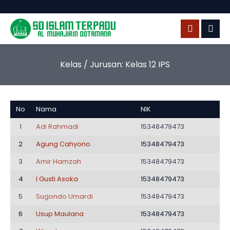
Kelas / Jurusan:
Kelas 12 IPS
No
Nama
NIK
1
Adi Rahmadi
15348479473
2
Agung Cahyono
15348479473
3
Amir Hamzah
15348479473
4
I Gusti Asoka
15348479473
5
Sugondo Umardi
15348479473
6
Usup Maulana
15348479473