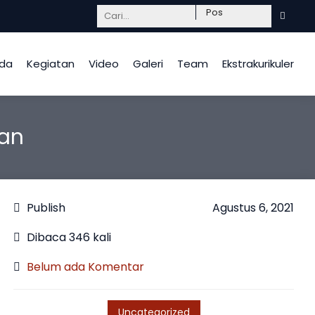
Mendidik dengan hati, InsyaAllah berkah.
da
Kegiatan
Video
Galeri
Team
Ekstrakurikuler
an
Publish
Agustus 6, 2021
Dibaca 346 kali
Belum ada Komentar
Uncategorized