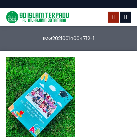
IMG20210614064712-1