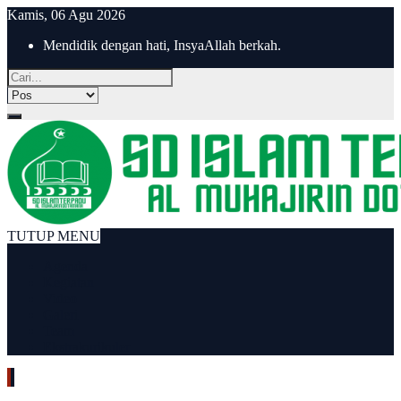
Kamis, 06 Agu 2026
Mendidik dengan hati, InsyaAllah berkah.
TUTUP MENU
Agenda
Kegiatan
Video
Galeri
Team
Ekstrakurikuler