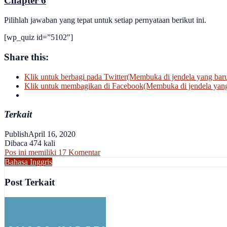
Chapter 6
Pilihlah jawaban yang tepat untuk setiap pernyataan berikut ini.
[wp_quiz id=”5102″]
Share this:
Klik untuk berbagi pada Twitter(Membuka di jendela yang bar
Klik untuk membagikan di Facebook(Membuka di jendela yang
Terkait
Publish
April 16, 2020
Dibaca 474 kali
Pos ini memiliki 17 Komentar
Bahasa Inggris
Post Terkait