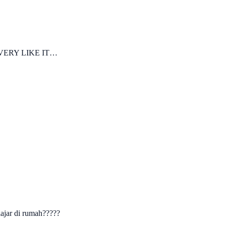
VERY LIKE IT…
ajar di rumah?????