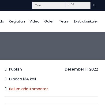
Mendidik dengan hati, InsyaAllah berkah.
da
Kegiatan
Video
Galeri
Team
Ekstrakurikuler
Publish
Desember 11, 2022
Dibaca 134 kali
Belum ada Komentar