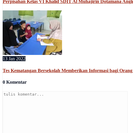
Perpisahan Kelas VI Khalid SDIT Al Muhajirin Dotamana Angk
13 Jan 2022
Tes Kematangan Bersekolah Memberikan Informasi bagi Orang
0 Komentar