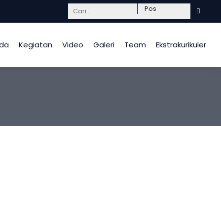
Mendidik dengan hati, InsyaAllah berkah.
da
Kegiatan
Video
Galeri
Team
Ekstrakurikuler