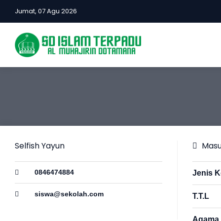
Jumat, 07 Agu 2026
Selfish Yayun
Masu
0846474884
Jenis K
siswa@sekolah.com
T.T.L
Agama