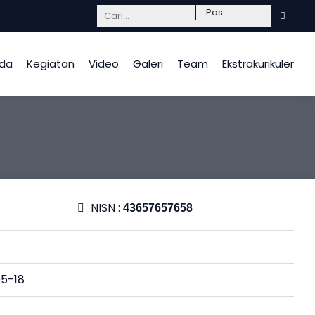
Mendidik dengan hati, InsyaAllah berkah.
da
Kegiatan
Video
Galeri
Team
Ekstrakurikuler
NISN :
43657657658
5-18