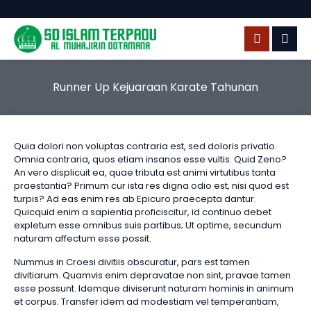
Runner Up Kejuaraan Karate Tahunan
Quia dolori non voluptas contraria est, sed doloris privatio.
Omnia contraria, quos etiam insanos esse vultis. Quid Zeno?
An vero displicuit ea, quae tributa est animi virtutibus tanta
praestantia? Primum cur ista res digna odio est, nisi quod est
turpis? Ad eas enim res ab Epicuro praecepta dantur.
Quicquid enim a sapientia proficiscitur, id continuo debet
expletum esse omnibus suis partibus; Ut optime, secundum
naturam affectum esse possit.
Nummus in Croesi divitiis obscuratur, pars est tamen
divitiarum. Quamvis enim depravatae non sint, pravae tamen
esse possunt. Idemque diviserunt naturam hominis in animum
et corpus. Transfer idem ad modestiam vel temperantiam,